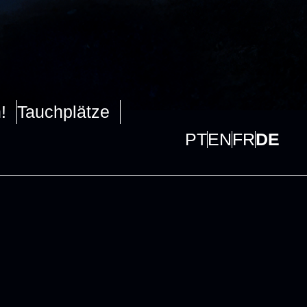
!
Tauchplätze
PT
EN
FR
DE