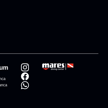
rum
anca
anca